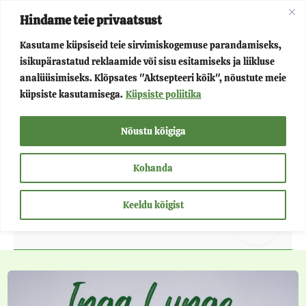
Skip
Post
Main
Hindame teie privaatsust
to
pagination
Kasutame küpsiseid teie sirvimiskogemuse parandamiseks,
Menu
content
Home
Uudised
Page 2
isikupärastatud reklaamide või sisu esitamiseks ja liikluse
analüüsimiseks. Klõpsates "Aktsepteeri kõik", nõustute meie
Menu
Võluvõru
küpsiste kasutamisega.
Küpsiste poliitika
Toggle
Menu
Nõustu kõigiga
Projektid
Kohanda
Toggle
Menu
Teenused
Keeldu kõigist
Toggle
Menu
Kontakt
Toggle