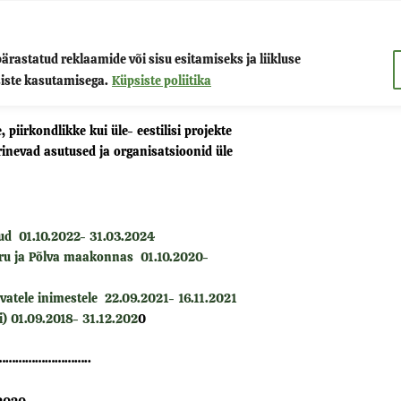
astatud reklaamide või sisu esitamiseks ja liikluse
õru
Projektid
Teenused
Kon
siste kasutamisega.
Küpsiste poliitika
piirkondlikke kui üle- eestilisi projekte
rinevad asutused ja organisatsioonid üle
ud 01.10.2022- 31.03.2024
ru ja Põlva maakonnas 01.10.2020-
vatele inimestele 22.09.2021- 16.11.2021
) 01.09.2018- 31.12.202
0
…………………..