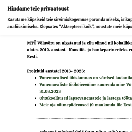
Skip
Hindame teie privaatsust
to
Kasutame küpsiseid teie sirvimiskogemuse parandamiseks, isikupär
Võluv
content
analüüsimiseks. Klõpsates "Aktsepteeri kõik", nõustute meie küp
MTÜ Võluvõru on algatanud ja ellu viinud nii kohalikke, 
alates 2012. aastast. Koostöö- ja hankepartneriteks e
Eesti.
Projektid aastatel 2013- 2023:
Vanemaealised ühiskonnas on võrdsed kodanik
Vanemaealiste tööhõivevõime suurendamine Võ
31.03.2023
Õhtukoolitused lapsevanematele ja lastega tööta
Meie aja võtmepädevused (9 maakonda üle Eesti
…………………………………………………………………………………