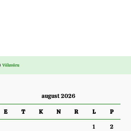
Võluvõru
august 2026
E
T
K
N
R
L
P
1
2