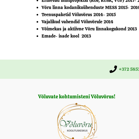
Erinevad miniprojektid (KOP, KÜSK, VÜF) 2017-
Võru linna kodanikuühenduste MESS 2015- 201
Teenuspaketid Võluvõrus 2014- 2015
Vajalikud vahendid Võluvõrule 2014
Võimekas ja aktiivne Võru linnakogukond 2013
Emade- isade kool 2013
+372 585
Võluvate kohtumisteni Võluvõrus!