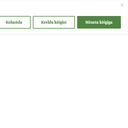
takt
Kohanda
Keeldu kõigist
Nõustu kõigiga