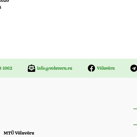
 2020
6
3 1062
info@voluvoru.eu
Võluvõru
MTÜ Võluvõru