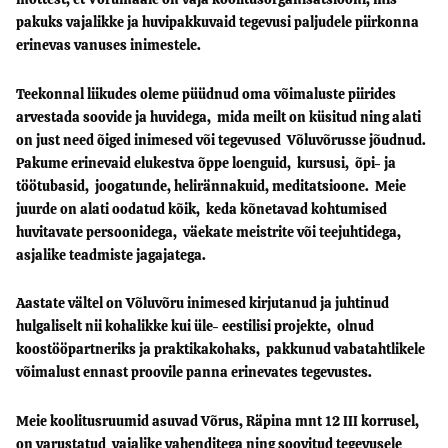
pakuks vajalikke ja huvipakkuvaid tegevusi paljudele piirkonna
erinevas vanuses inimestele.
Teekonnal liikudes oleme püüdnud oma võimaluste piirides
arvestada soovide ja huvidega, mida meilt on küsitud ning alati
on just need õiged inimesed või tegevused Võluvõrusse jõudnud.
Pakume erinevaid elukestva õppe loenguid, kursusi, õpi- ja
töötubasid, joogatunde, helirännakuid, meditatsioone. Meie
juurde on alati oodatud kõik, keda kõnetavad kohtumised
huvitavate persoonidega, väekate meistrite või teejuhtidega,
asjalike teadmiste jagajatega.
Aastate vältel on Võluvõru inimesed kirjutanud ja juhtinud
hulgaliselt nii kohalikke kui üle- eestilisi projekte, olnud
koostööpartneriks ja praktikakohaks, pakkunud vabatahtlikele
võimalust ennast proovile panna erinevates tegevustes.
Meie koolitusruumid asuvad Võrus, Räpina mnt 12 III korrusel,
on varustatud vajalike vahenditega ning soovitud tegevusele