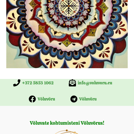
+372 5853 1062
info@voluvoru.eu
Võluvõru
Võluvõru
Võluvate kohtumisteni Võluvõrus!