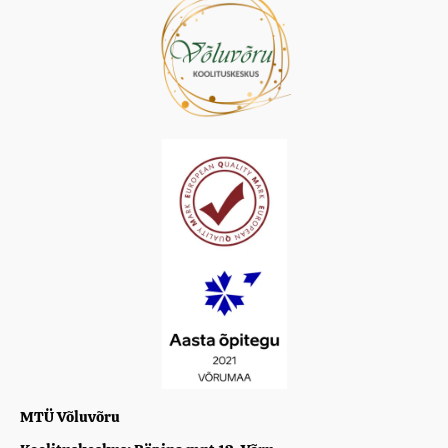
MTÜ Võluvõru