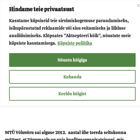
kip
Main
Hindame teie privaatsust
o
Menu
ontent
Kasutame küpsiseid teie sirvimiskogemuse parandamiseks,
isikupärastatud reklaamide või sisu esitamiseks ja liikluse
Menu
Võluvõru
analüüsimiseks. Klõpsates "Aktsepteeri kõik", nõustute meie
küpsiste kasutamisega.
Küpsiste poliitika
Toggle
Menu
Projektid
Nõustu kõigiga
Toggle
Menu
Teenused
Kohanda
Toggle
Menu
Kontakt
Keeldu kõigist
Toggle
MTÜ Võluvõru sai alguse 2012. aastal ühe toreda seltskonna
mõttest, et Võrumaale on vaja koolitusorganisatsiooni, mis