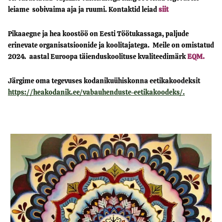
leiame sobivaima aja ja ruumi. Kontaktid leiad
siit
Pikaaegne ja hea koostöö on Eesti Töötukassaga, paljude
erinevate organisatsioonide ja koolitajatega.
Meile on omistatud
2024. aastal Euroopa täienduskoolituse kvaliteedimärk
EQM.
Järgime oma tegevuses kodanikuühiskonna eetikakoodeksit
https://heakodanik.ee/vabauhenduste-eetikakoodeks/.