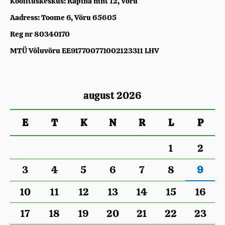
Koolituskeskus: Räpina mnt 12, Võru
Aadress: Toome 6, Võru 65605
Reg nr 80340170
MTÜ Võluvõru EE917700771002123311 LHV
august 2026
E
T
K
N
R
L
P
1
2
3
4
5
6
7
8
9
10
11
12
13
14
15
16
17
18
19
20
21
22
23