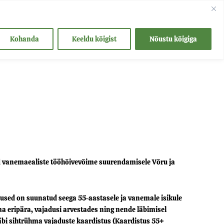
takt
Kohanda
Keeldu kõigist
Nõustu kõigiga
d vanemaealiste tööhõivevõime suurendamisele Võru ja
sed on suunatud seega 55-aastasele ja vanemale isikule
a eripära, vajadusi arvestades ning nende läbimisel
 läbi sihtrühma vajaduste kaardistus (Kaardistus 55+