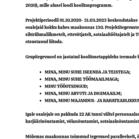
2020), mille alusel loodi koolitusprogramm.
Projektiperioodil 01.10.2020- 31.03.2023 keskendutakse 5
osalejaid kokku kahes maakonnas 130. Projektitegevuste 
sihtrühmaliikmetelt, ettevõtjatelt, sotsiaaltöötajatelt j
otsustanud liituda.
Grupitegevused on jaotatud koolitusetappideks teemade 
MINA, MINU SUHE ISEENDA JA TEISTEGA;
MINA, MINU SUHE TÖÖMAAILMAGA;
MINU TÖÖOTSINGUD;
MINA, MINU ARVUTI JA DIGIMAAILM;
MINA, MINU MAJANDUS- JA RAHATEADLIKKU
Igale osalejale on pakkuda 22 AK tunni vältel personaals
karjäärinõustamist, võlanõustamist, sotsiaalnõustamist 
Mõlemas maakonnas toimuvad tegevused paralleelselt, ühes