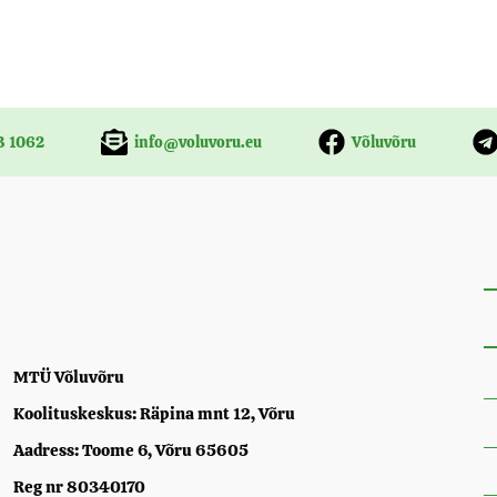
3 1062
info@voluvoru.eu
Võluvõru
MTÜ Võluvõru
Koolituskeskus: Räpina mnt 12, Võru
Aadress: Toome 6, Võru 65605
Reg nr 80340170