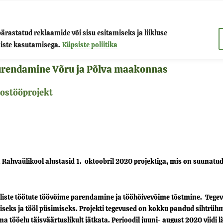
astatud reklaamide või sisu esitamiseks ja liikluse
õru
Projektid
Teenused
Kon
siste kasutamisega.
Küpsiste poliitika
urendamine Võru ja Põlva maakonnas
ostööprojekt
hvaülikool alustasid 1. oktoobril 2020 projektiga, mis on suunatu
ste töötute töövõime parendamine ja tööhõivevõime tõstmine. Tegevu
eks ja tööl püsimiseks. Projekti tegevused on kokku pandud sihtrühm
ma tööelu täisväärtuslikult jätkata. Perioodil juuni- august 2020 viidi