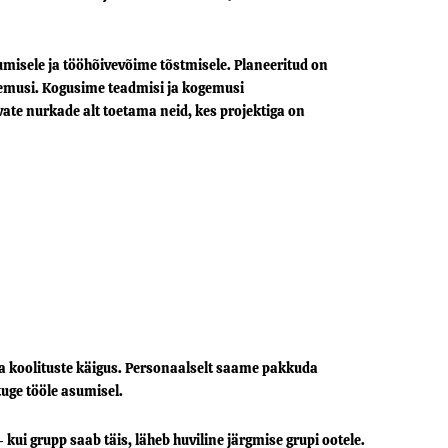
umisele ja tööhõivevõime tõstmisele. Planeeritud on
lemusi. Kogusime teadmisi ja kogemusi
vate nurkade alt toetama neid, kes projektiga on
 ja koolituste käigus. Personaalselt saame pakkuda
uge tööle asumisel.
ui grupp saab täis, läheb huviline järgmise grupi ootele.