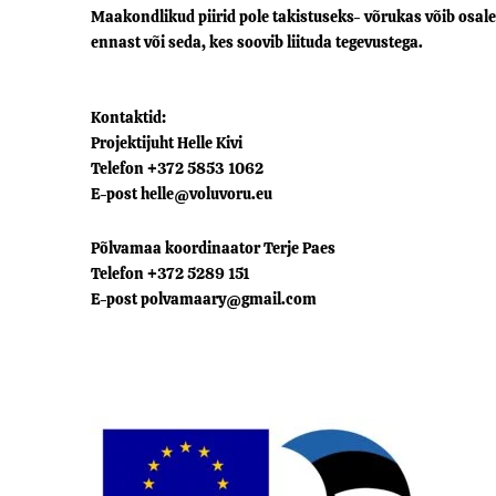
Maakondlikud piirid pole takistuseks- võrukas võib osaled
ennast või seda, kes soovib liituda tegevustega.
Kontaktid:
Projektijuht Helle Kivi
Telefon +372 5853 1062
E-post helle@voluvoru.eu
Põlvamaa koordinaator Terje Paes
Telefon +372 5289 151
E-post polvamaary@gmail.com