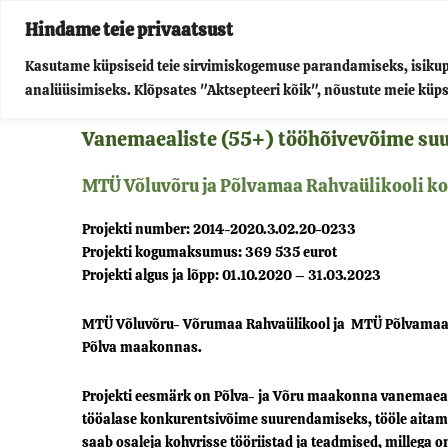
Skip
Hindame teie privaatsust
to
Kasutame küpsiseid teie sirvimiskogemuse parandamiseks, isikupär
Võluv
content
analüüsimiseks. Klõpsates "Aktsepteeri kõik", nõustute meie küp
Vanemaealiste (55+) tööhõivevõime su
MTÜ Võluvõru ja Põlvamaa Rahvaülikooli ko
Projekti number: 2014-2020.3.02.20-0233
Projekti kogumaksumus: 369 535 eurot
Projekti algus ja lõpp: 01.10.2020 – 31.03.2023
MTÜ Võluvõru- Võrumaa Rahvaülikool ja MTÜ Põlvamaa Ra
Põlva maakonnas.
Projekti eesmärk on Põlva- ja Võru maakonna vanemaeali
tööalase konkurentsivõime suurendamiseks, tööle aitamis
saab osaleja kohvrisse tööriistad ja teadmised, millega o