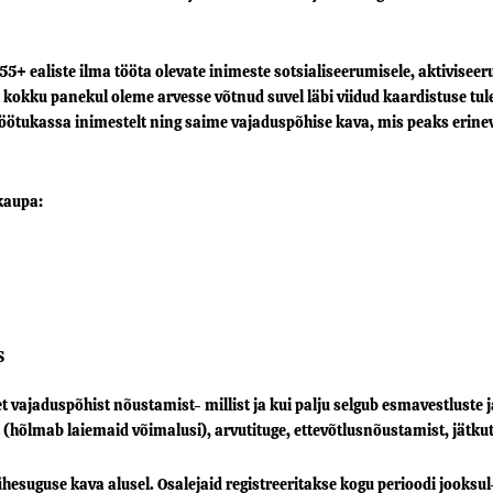
5+ ealiste ilma tööta olevate inimeste sotsialiseerumisele, aktiviseer
kokku panekul oleme arvesse võtnud suvel läbi viidud kaardistuse tu
a Töötukassa inimestelt ning saime vajaduspõhise kava, mis peaks erine
kaupa:
S
et vajaduspõhist nõustamist- millist ja kui palju selgub esmavestluste
(hõlmab laiemaid võimalusi), arvutituge, ettevõtlusnõustamist, jätkut
uguse kava alusel. Osalejaid registreeritakse kogu perioodi jooksul- k