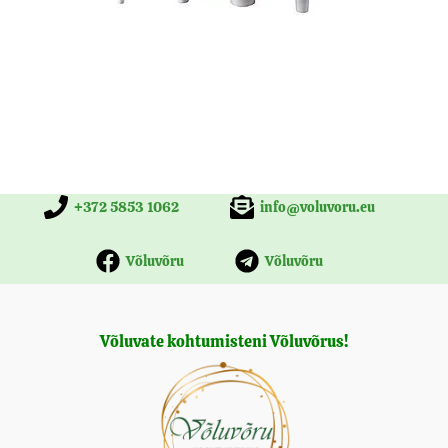
+372 5853 1062
info@voluvoru.eu
Võluvõru
Võluvõru
Võluvate kohtumisteni Võluvõrus!