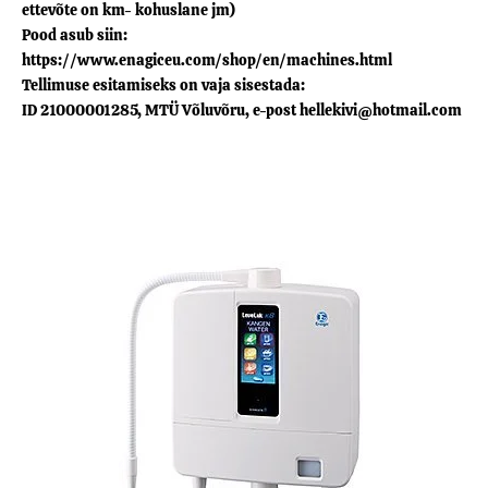
ettevõte on km- kohuslane jm)
Pood asub siin:
https://www.enagiceu.com/shop/en/machines.html
Tellimuse esitamiseks on vaja sisestada:
ID 21000001285, MTÜ Võluvõru, e-post hellekivi@hotmail.com