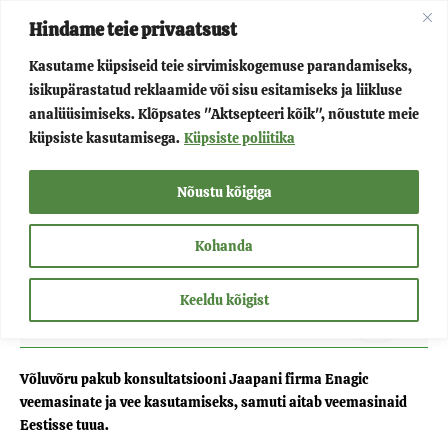
Skip
Main
Hindame teie privaatsust
to
Kasutame küpsiseid teie sirvimiskogemuse parandamiseks,
Menu
content
isikupärastatud reklaamide või sisu esitamiseks ja liikluse
Menu
Võluvõru
analüüsimiseks. Klõpsates "Aktsepteeri kõik", nõustute meie
küpsiste kasutamisega.
Küpsiste poliitika
Toggle
Menu
Projektid
Nõustu kõigiga
Toggle
Menu
Teenused
Kohanda
Toggle
Keeldu kõigist
Menu
Kontakt
Toggle
Võluvõru pakub konsultatsiooni Jaapani firma Enagic
veemasinate ja vee kasutamiseks, samuti aitab veemasinaid
Eestisse tuua.