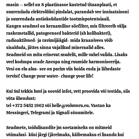
masin – sellel on 8 plaatinasse kastetud titaanplaati, et
suurendada elektrolüüsi pindalat, parandab vee ionisatsiooni
ja suurendada antioksüdantide tootmispotentsiaali.
Kangen seadmel on keraamiline söefilter, mis filtreerib välja
raskemetallid, patogeensed bakterid (sh kolibakteri),
radioaktiivsed- ja ravimijäägid- mida kraanivees võib
sisalduda, jättes sinna vajalikud mineraalid alles.
Seadmeid on mitu erinevat mudelit, mille vahel valida. Lisaks
veel koduspa seade Anespa ning ruumide harmoniseerija.
Vesi on elu alus- see on parim viis hoida enda ja lähedaste
tervist! Change your water- change your life!
Kui Sul tekkis huvi ja soovid infot, vett proovida või testida, siis
võta ühendust:
tel +372 5452 1962 või helle@voluvoru.eu. Vastan ka
Messingeri, Telegrami ja Signali sõnumitele.
Seadmete, toidulisandite jm soetamiseks on mitmeid
võimalusi- küsi järgi (järelmaks, käibemaksu ei lisandu kui