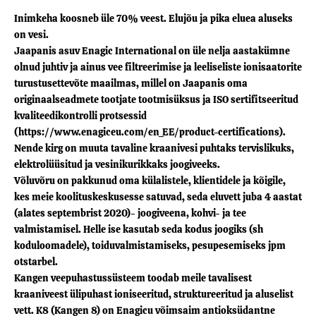
Inimkeha koosneb üle 70% veest. Elujõu ja pika eluea aluseks
on vesi.
Jaapanis asuv Enagic International on üle nelja aastakümne
olnud juhtiv ja ainus vee filtreerimise ja leeliseliste ionisaatorite
turustusettevõte maailmas, millel on Jaapanis oma
originaalseadmete tootjate tootmisüksus ja ISO sertifitseeritud
kvaliteedikontrolli protsessid
(https://www.enagiceu.com/en_EE/product-certifications).
Nende kirg on muuta tavaline kraanivesi puhtaks tervislikuks,
elektrolüüsitud ja vesinikurikkaks joogiveeks.
Võluvõru on pakkunud oma külalistele, klientidele ja kõigile,
kes meie koolituskeskusesse satuvad, seda eluvett juba 4 aastat
(alates septembrist 2020)- joogiveena, kohvi- ja tee
valmistamisel. Helle ise kasutab seda kodus joogiks (sh
koduloomadele), toiduvalmistamiseks, pesupesemiseks jpm
otstarbel.
Kangen veepuhastussüsteem toodab meile tavalisest
kraaniveest ülipuhast ioniseeritud, struktureeritud ja aluselist
vett. K8 (Kangen 8) on Enagicu võimsaim antioksüdantne