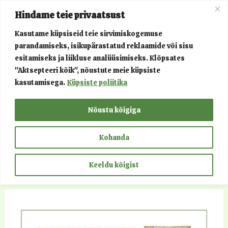
Skip
Post
Main
Hindame teie privaatsust
to
navigation
Menu
content
Kasutame küpsiseid teie sirvimiskogemuse
parandamiseks, isikupärastatud reklaamide või sisu
Menu
Võluvõru
esitamiseks ja liikluse analüüsimiseks. Klõpsates
"Aktsepteeri kõik", nõustute meie küpsiste
Toggle
kasutamisega.
Küpsiste poliitika
Menu
Projektid
Nõustu kõigiga
Toggle
Menu
Teenused
Kohanda
Toggle
Menu
Kontakt
Keeldu kõigist
Toggle