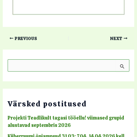
PREVIOUS
NEXT
S
e
a
r
c
h
Värsked postitused
f
o
r
Projekti Teadlikult tagasi tööellu! viimased grupid
:
alustavad septembris 2026
Küberruumi õpiampsud 31.03; 7.04, 14.04.2026 kell