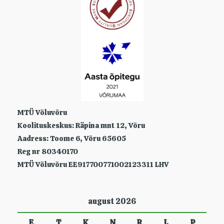
MTÜ Võluvõru
Koolituskeskus: Räpina mnt 12, Võru
Aadress: Toome 6, Võru 65605
Reg nr 80340170
MTÜ Võluvõru EE917700771002123311 LHV
august 2026
E
T
K
N
R
L
P