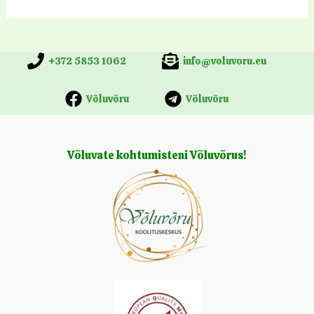
+372 5853 1062
info@voluvoru.eu
Võluvõru
Võluvõru
Võluvate kohtumisteni Võluvõrus!