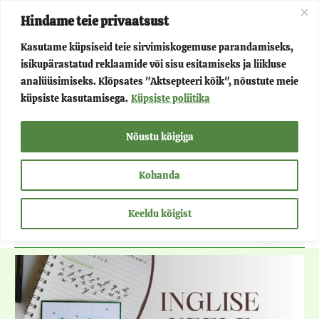
Skip
Main
Hindame teie privaatsust
to
Kasutame küpsiseid teie sirvimiskogemuse parandamiseks,
Menu
content
isikupärastatud reklaamide või sisu esitamiseks ja liikluse
Menu
Võluvõru
analüüsimiseks. Klõpsates "Aktsepteeri kõik", nõustute meie
küpsiste kasutamisega.
Küpsiste poliitika
Toggle
Menu
Projektid
Nõustu kõigiga
Toggle
Menu
Teenused
Kohanda
Toggle
Keeldu kõigist
Menu
Kontakt
Toggle