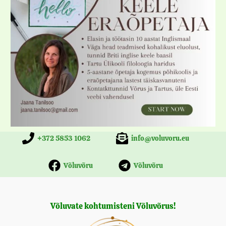
+372 5853 1062
info@voluvoru.eu
Võluvõru
Võluvõru
Võluvate kohtumisteni Võluvõrus!