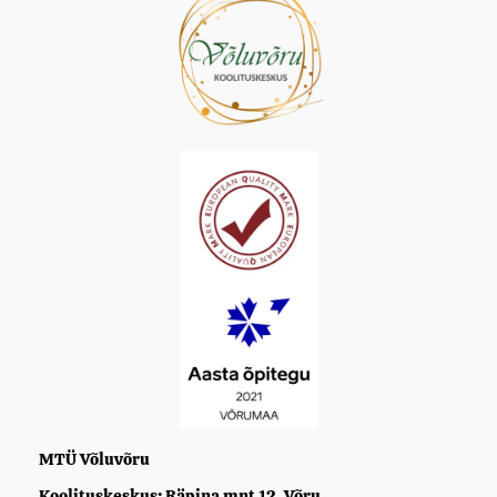
MTÜ Võluvõru
Koolituskeskus: Räpina mnt 12, Võru