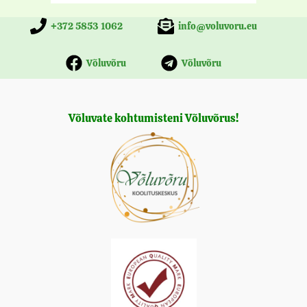
+372 5853 1062
info@voluvoru.eu
Võluvõru
Võluvõru
Võluvate kohtumisteni Võluvõrus!