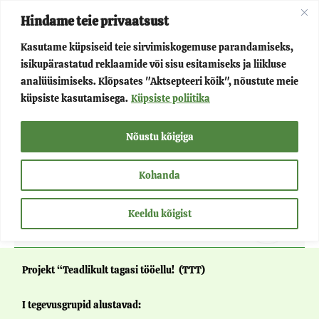
Skip
Main
Hindame teie privaatsust
to
Kasutame küpsiseid teie sirvimiskogemuse parandamiseks,
Menu
content
isikupärastatud reklaamide või sisu esitamiseks ja liikluse
Menu
Võluvõru
analüüsimiseks. Klõpsates "Aktsepteeri kõik", nõustute meie
küpsiste kasutamisega.
Küpsiste poliitika
Toggle
Menu
Projektid
Nõustu kõigiga
Toggle
Menu
Teenused
Kohanda
Toggle
Keeldu kõigist
Menu
Kontakt
Toggle
Projekt “Teadlikult tagasi tööellu! (TTT)
I tegevusgrupid alustavad: