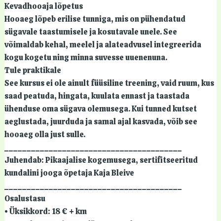
Kevadhooaja lõpetus
Hooaeg lõpeb erilise tunniga, mis on pühendatud
sügavale taastumisele ja kosutavale unele. See
võimaldab kehal, meelel ja alateadvusel integreerida
kogu kogetu ning minna suvesse uuenenuna.
Tule praktikale
See kursus ei ole ainult füüsiline treening, vaid ruum, kus
saad peatuda, hingata, kuulata ennast ja taastada
ühenduse oma sügava olemusega. Kui tunned kutset
aeglustada, juurduda ja samal ajal kasvada, võib see
hooaeg olla just sulle.
________________________________________
Juhendab: Pikaajalise kogemusega, sertifitseeritud
kundalini jooga õpetaja Kaja Bleive
________________________________________
Osalustasu
• Üksikkord: 18 € + km