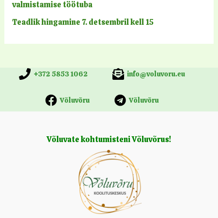
valmistamise töötuba
Teadlik hingamine 7. detsembril kell 15
+372 5853 1062
info@voluvoru.eu
Võluvõru
Võluvõru
Võluvate kohtumisteni Võluvõrus!