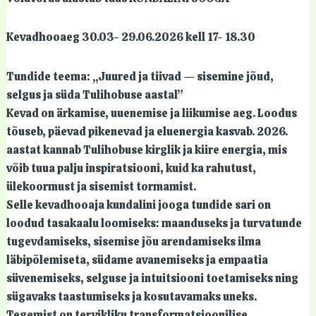
Kevadhooaeg 30.03- 29.06.2026 kell 17- 18.30
Tundide teema: „Juured ja tiivad — sisemine jõud,
selgus ja süda Tulihobuse aastal”
Kevad on ärkamise, uuenemise ja liikumise aeg. Loodus
tõuseb, päevad pikenevad ja eluenergia kasvab. 2026.
aastat kannab Tulihobuse kirglik ja kiire energia, mis
võib tuua palju inspiratsiooni, kuid ka rahutust,
ülekoormust ja sisemist tormamist.
Selle kevadhooaja kundalini jooga tundide sari on
loodud tasakaalu loomiseks: maanduseks ja turvatunde
tugevdamiseks, sisemise jõu arendamiseks ilma
läbipõlemiseta, südame avanemiseks ja empaatia
süvenemiseks, selguse ja intuitsiooni toetamiseks ning
sügavaks taastumiseks ja kosutavamaks uneks.
Tegemist on tervikliku transformatsioonilise