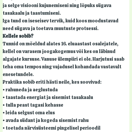
ja selge visiooni kujunemiseni ning lõpuks sügava
tasakaalu ja taastumiseni.
Iga tund on iseseisev tervik, kuid koos moodustavad
need sügava ja toetava muutuste protsessi.
Kellele sobib?
Tunnid on mõeldud alates 16. eluaastast osalejatele,
kellel on varasem joogakogemus või kes on läbinud
algajate kursuse. Vanuse ülempiiri ei ole. Harjutusi saab
teha oma tempos ning vajadusel kohandada vastavalt
enesetundele.
Praktika sobib eriti hästi neile, kes soovivad:
• rahuneda ja aeglustuda
• taastada energiat ja sisemist tasakaalu
• tulla peast tagasi kehasse
• leida selgust oma elus
• avada südant ja kogeda sisemist rahu
• toetada närvisüsteemi pingelisel perioodil