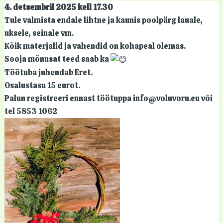
4. detsembril 2025 kell 17.30
Tule valmista endale lihtne ja kaunis poolpärg lauale,
uksele, seinale vm.
Kõik materjalid ja vahendid on kohapeal olemas.
Sooja mõnusat teed saab ka
Töötuba juhendab Eret.
Osalustasu 15 eurot.
Palun registreeri ennast töötuppa info@voluvoru.eu või
tel 5853 1062