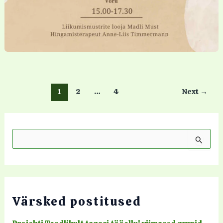
1
2
…
4
Next
→
S
e
a
r
c
h
Värsked postitused
f
o
r