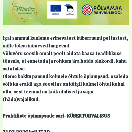
Igal sammul kuuleme erinevatest küberruumi pettustest,
mille lõksu inimesed langevad.
Võluvõru soovib omalt poolt aidata kaasa teadlikkuse
tõusule, et ennetada ja rohkem ära hoida olukordi, kuhu
satutakse.
Oleme kokku pannud kolmele õhtule õpiampsud, osaleda
võib ka eraldi aga soovitus on kõigil kolmel õhtul kohal
olla, sest teemad on kõik olulised ja väga
(häda)vajalikud.
Praktiliste õpiampsude sari- KÜBERTURVALISUS