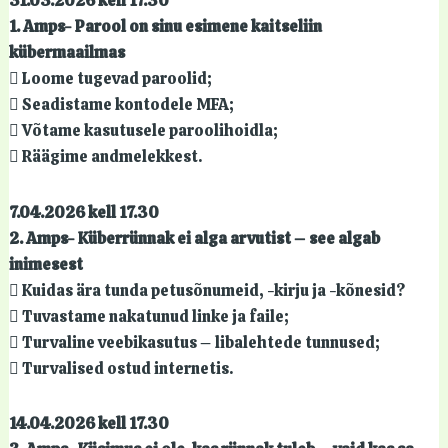
31.03.2026 kell 17.30
1. Amps- Parool on sinu esimene kaitseliin
kübermaailmas
 Loome tugevad paroolid;
 Seadistame kontodele MFA;
 Võtame kasutusele paroolihoidla;
 Räägime andmelekkest.
7.04.2026 kell 17.30
2. Amps- Küberrünnak ei alga arvutist – see algab
inimesest
 Kuidas ära tunda petusõnumeid, -kirju ja -kõnesid?
 Tuvastame nakatunud linke ja faile;
 Turvaline veebikasutus – libalehtede tunnused;
 Turvalised ostud internetis.
14.04.2026 kell 17.30