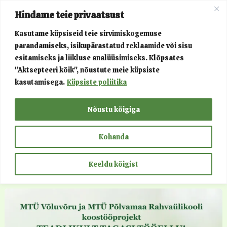
Skip
Post
Main
Hindame teie privaatsust
to
pagination
Menu
content
Kasutame küpsiseid teie sirvimiskogemuse
parandamiseks, isikupärastatud reklaamide või sisu
Menu
Võluvõru
esitamiseks ja liikluse analüüsimiseks. Klõpsates
"Aktsepteeri kõik", nõustute meie küpsiste
Toggle
kasutamisega.
Küpsiste poliitika
Menu
Projektid
Nõustu kõigiga
Toggle
Menu
Teenused
Kohanda
Toggle
Menu
Kontakt
Keeldu kõigist
Toggle