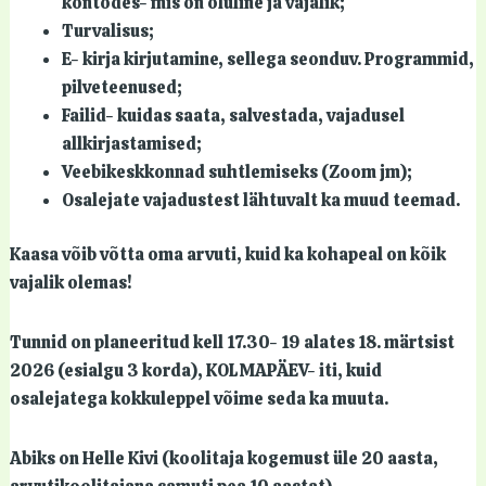
kontodes- mis on oluline ja vajalik;
Turvalisus;
E- kirja kirjutamine, sellega seonduv. Programmid,
pilveteenused;
Failid- kuidas saata, salvestada, vajadusel
allkirjastamised;
Veebikeskkonnad suhtlemiseks (Zoom jm);
Osalejate vajadustest lähtuvalt ka muud teemad.
Kaasa võib võtta oma arvuti, kuid ka kohapeal on kõik
vajalik olemas!
Tunnid on planeeritud kell 17.30- 19 alates 18. märtsist
2026 (esialgu 3 korda), KOLMAPÄEV- iti, kuid
osalejatega kokkuleppel võime seda ka muuta.
Abiks on Helle Kivi (koolitaja kogemust üle 20 aasta,