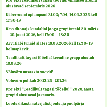
Projekti Teadlikult tagasi tööellu! viimased grupid
:
alustavad septembris 2026
Küberruumi õpiampsud 31.03; 7.04, 14.04.2026 kell
17.30-19
Kevadhooaja kundalini jooga grupitunnid 30. märts
– 29. juuni 2026, kell 17:00 – 18:30
Arvutiabi tunnid alates 18.03.2026 kell 17.30- 19
kolmapäeviti
Teadlikult tagasi tööellu! kevadine grupp alustab
10.03.26
Võluvõru uusaasta soovid!
Võluvõru puhkab 20.12.25- 7.01.26
Projekti “Teadlikult tagasi tööellu!” 2026. aasta
grupid alustavad jaanuaris.
Looduslikust materjalist jõuluaja poolpärja