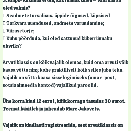
3. Amps- Küsimus ei ole, kas rünnak tuleb – vaid kas sa
oled valmis?
 Seadmete turvalisus, äppide õigused, küpsised
 Tarkvara uuendused, andmete varundamine;
 Viirusetõrje;
 Kuhu pöörduda, kui oled sattunud küberrünnaku
ohvriks?
Arvutiklassis on kõik vajalik olemas, kuid oma arvuti võib
kaasa võtta ning kohe praktiliselt kõik selles juba teha.
Vajalik on võtta kaasa sisselogimiseks (oma e-post,
sotsiaalmeedia kontod) vajalikud paroolid.
Ühe korra hind 12 eurot, kõik korraga tasudes 30 eurot.
Teemat käsitleb ja juhendab Mare Jakovets.
Vajalik on kindlasti registreerida, sest arvutiklassis on