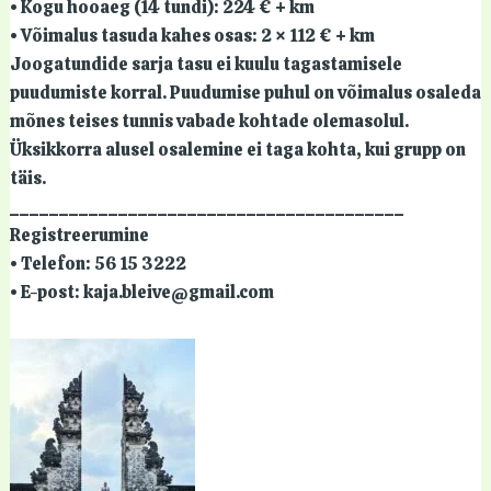
• Kogu hooaeg (14 tundi): 224 € + km
• Võimalus tasuda kahes osas: 2 × 112 € + km
Joogatundide sarja tasu ei kuulu tagastamisele
puudumiste korral. Puudumise puhul on võimalus osaleda
mõnes teises tunnis vabade kohtade olemasolul.
Üksikkorra alusel osalemine ei taga kohta, kui grupp on
täis.
________________________________________
Registreerumine
• Telefon: 56 15 3222
• E-post: kaja.bleive@gmail.com