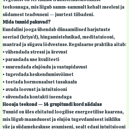
teekonnaga, mis liigub samm-sammult kehalt meeleni ja
südamest teadvuseni — juurtest tiibadeni.
Mida tunnid pakuvad?
Kundalini jooga ühendab dünaamilised harjutuste
seeriad (kriya’d), hingamistehnikad, meditatsiooni,
mantrad ja sügava lõdvestuse. Regulaarne praktika aitab:
• vähendada stressi ja ärevust
• parandada une kvaliteeti
• suurendada elujõudu ja vastupidavust
• tugevdada keskendumisvõimet
• toetada hormonaalset tasakaalu
• avada loovust ja intuitsiooni
• süvendada kontakti iseendaga
Hooaja teekond — 14 grupitundi kord nädalas
Tunnid on üles ehitatud loogilise energeetilise kaarena,
mis liigub maandusest ja elujõu tugevdamisest isikliku
väe ja südamekeskuse avamiseni, sealt edasi intuitsiooni