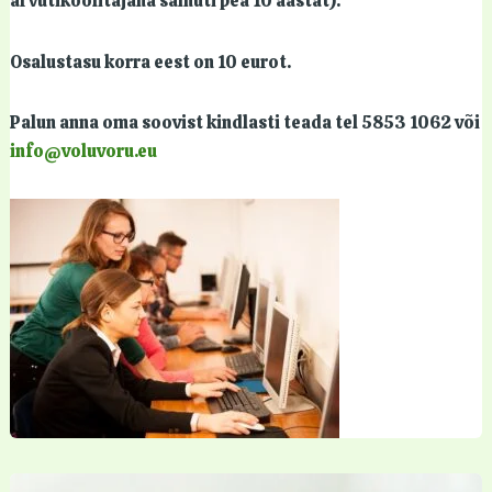
arvutikoolitajana samuti pea 10 aastat).
Osalustasu korra eest on 10 eurot.
Palun anna oma soovist kindlasti teada tel 5853 1062 või
info@voluvoru.eu